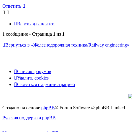
началу
Ответить
О
т
в
е
т
и
т
ь
Версия для печати
1 сообщение • Страница
1
из
1
Вернуться в «Железнодорожная техника/Railway engineering»
Список форумов
Удалить cookies
Связаться
С
в
я
з
а
т
ь
с
я
с
а
д
м
и
н
и
с
т
р
а
ц
и
е
й
с
администрацией
Создано на основе
phpBB
® Forum Software © phpBB Limited
Русская поддержка phpBB