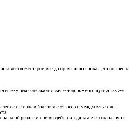
о оставлял коментарии,всегда приятно осозновать,что делаешь
та и текущем содержании железнодорожного пути,а так же
еление излишков балласта с откосов в междупутье или
ста.
о-шпальной решетки при воздействии динамических нагрузок