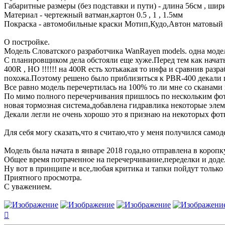
Габаритные размеры (без подставки и пути) - длина 56см , ширин
Материал - чертежный ватман,картон 0.5 , 1 , 1.5мм
Покраска - автомобильные краски Мотип,Кудо,Автон матовый 
О постройке.
Модель Словатского разработчика WanRayen models. одна модел
С планировщиком дела обстояли еще хуже.Перед тем как начат
400R , НО !!!!!! на 400R есть хотькакая то инфа и сравнив раз
похожа.Поэтому решено было приблизиться к PBR-400 декали 
Все равно модель перечертилась на 100% то ли мне со сканами
По мимо полного перечерчивания пришлось по нескольким фотк
новая тормозная система,добавлена гидравлика некоторые эле
Декали легли не очень хорошо это я признаю на некоторых фот
Для себя могу сказать,что я считаю,что у меня получился самод
Модель была начата в январе 2018 года,но отправлена в коропк
Общее время потраченное на перечерчивание,переделки и доде
Ну вот в принципе и все,любая критика и тапки пойдут только 
Приятного просмотра.
С уважением.
Вернуться
к