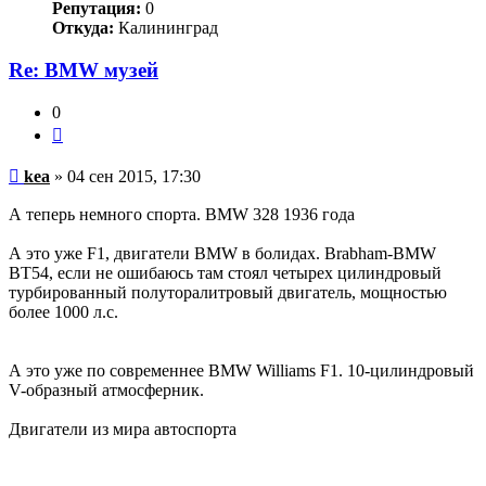
Репутация:
0
Откуда:
Калининград
Re: BMW музей
0
Цитата
Непрочитанное
kea
»
04 сен 2015, 17:30
сообщение
А теперь немного спорта. BMW 328 1936 года
А это уже F1, двигатели BMW в болидах. Brabham-BMW
BT54, если не ошибаюсь там стоял четырех цилиндровый
турбированный полуторалитровый двигатель, мощностью
более 1000 л.с.
А это уже по современнее BMW Williams F1. 10-цилиндровый
V-образный атмосферник.
Двигатели из мира автоспорта