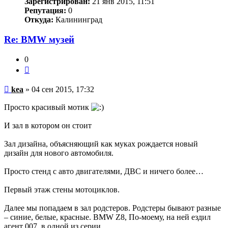
Зарегистрирован:
21 янв 2015, 11:51
Репутация:
0
Откуда:
Калининград
Re: BMW музей
0
Цитата
Непрочитанное
kea
»
04 сен 2015, 17:32
сообщение
Просто красивый мотик
И зал в котором он стоит
Зал дизайна, объясняющий как муках рождается новый
дизайн для нового автомобиля.
Просто стенд с авто двигателями, ДВС и ничего более…
Первый этаж стены мотоциклов.
Далее мы попадаем в зал родстеров. Родстеры бывают разные
– синие, белые, красные. BMW Z8, По-моему, на ней ездил
агент 007, в одной из серии.