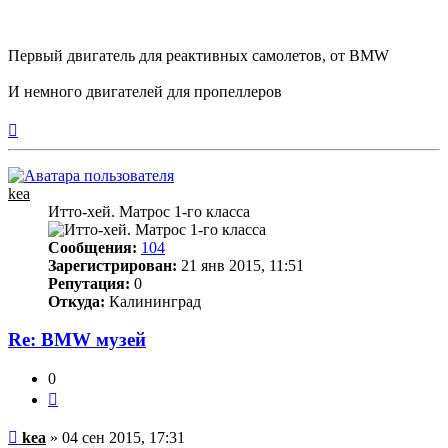
Первый двигатель для реактивных самолетов, от BMW
И немного двигателей для пропеллеров
Вернуться
к
началу
kea
Итто-хей. Матрос 1-го класса
Сообщения:
104
Зарегистрирован:
21 янв 2015, 11:51
Репутация:
0
Откуда:
Калининград
Re: BMW музей
0
Цитата
Непрочитанное
kea
»
04 сен 2015, 17:31