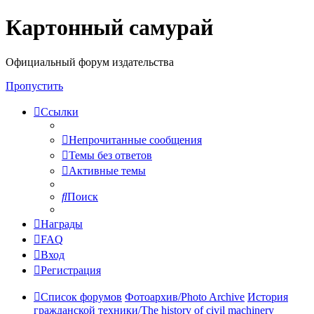
Картонный самурай
Регистрация
Официальный форум издательства
Пропустить
Ссылки
Непрочитанные сообщения
Темы без ответов
Активные темы
Поиск
Награды
FAQ
Вход
Р
е
г
и
с
т
р
а
ц
и
я
Список форумов
Фотоархив/Photo Archive
История
гражданской техники/The history of civil machinery