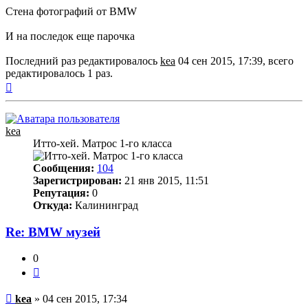
Стена фотографий от BMW
И на последок еще парочка
Последний раз редактировалось
kea
04 сен 2015, 17:39, всего
редактировалось 1 раз.
Вернуться
к
началу
kea
Итто-хей. Матрос 1-го класса
Сообщения:
104
Зарегистрирован:
21 янв 2015, 11:51
Репутация:
0
Откуда:
Калининград
Re: BMW музей
0
Цитата
Непрочитанное
kea
»
04 сен 2015, 17:34