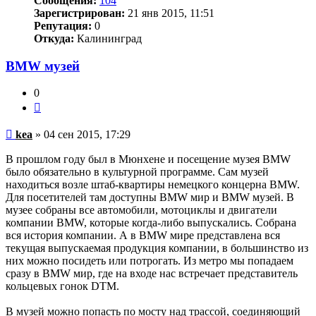
Сообщения:
104
Зарегистрирован:
21 янв 2015, 11:51
Репутация:
0
Откуда:
Калининград
BMW музей
0
Цитата
Непрочитанное
kea
»
04 сен 2015, 17:29
сообщение
В прошлом году был в Мюнхене и посещение музея BMW
было обязательно в культурной программе. Сам музей
находиться возле штаб-квартиры немецкого концерна BMW.
Для посетителей там доступны BMW мир и BMW музей. В
музее собраны все автомобили, мотоциклы и двигатели
компании BMW, которые когда-либо выпускались. Собрана
вся история компании. А в BMW мире представлена вся
текущая выпускаемая продукция компании, в большинство из
них можно посидеть или потрогать. Из метро мы попадаем
сразу в BMW мир, где на входе нас встречает представитель
кольцевых гонок DTM.
В музей можно попасть по мосту над трассой, соединяющий