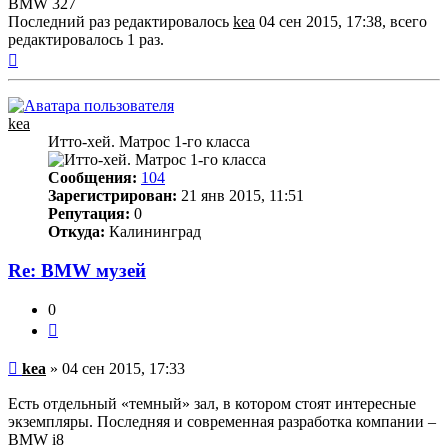
BMW 327
Последний раз редактировалось
kea
04 сен 2015, 17:38, всего
редактировалось 1 раз.
Вернуться
к
началу
kea
Итто-хей. Матрос 1-го класса
Сообщения:
104
Зарегистрирован:
21 янв 2015, 11:51
Репутация:
0
Откуда:
Калининград
Re: BMW музей
0
Цитата
Непрочитанное
kea
»
04 сен 2015, 17:33
сообщение
Есть отдельный «темный» зал, в котором стоят интересные
экземпляры. Последняя и современная разработка компании –
BMW i8