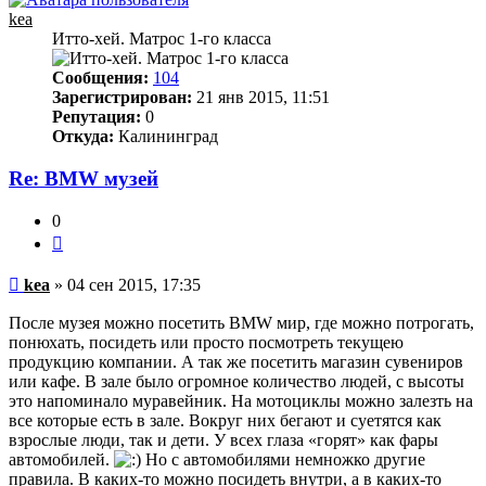
kea
Итто-хей. Матрос 1-го класса
Сообщения:
104
Зарегистрирован:
21 янв 2015, 11:51
Репутация:
0
Откуда:
Калининград
Re: BMW музей
0
Цитата
Непрочитанное
kea
»
04 сен 2015, 17:35
сообщение
После музея можно посетить BMW мир, где можно потрогать,
понюхать, посидеть или просто посмотреть текущею
продукцию компании. А так же посетить магазин сувениров
или кафе. В зале было огромное количество людей, с высоты
это напоминало муравейник. На мотоциклы можно залезть на
все которые есть в зале. Вокруг них бегают и суетятся как
взрослые люди, так и дети. У всех глаза «горят» как фары
автомобилей.
Но с автомобилями немножко другие
правила. В каких-то можно посидеть внутри, а в каких-то