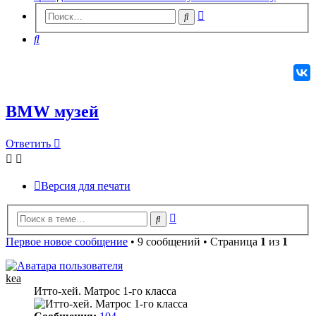
Расширенный
Поиск
поиск
Поиск
BMW музей
Ответить
О
т
в
е
т
и
т
ь
Версия для печати
Расширенный
Поиск
поиск
Первое новое сообщение
• 9 сообщений • Страница
1
из
1
kea
Итто-хей. Матрос 1-го класса