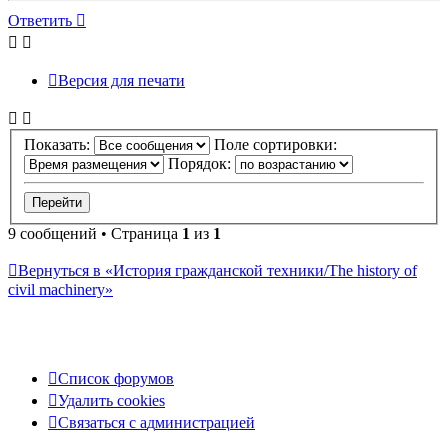
началу
Ответить
О
т
в
е
т
и
т
ь
Версия для печати
Показать:
Поле сортировки:
Порядок:
9 сообщений • Страница
1
из
1
Вернуться в «История гражданской техники/The history of
civil machinery»
Список форумов
Удалить cookies
Связаться
С
в
я
з
а
т
ь
с
я
с
а
д
м
и
н
и
с
т
р
а
ц
и
е
й
с