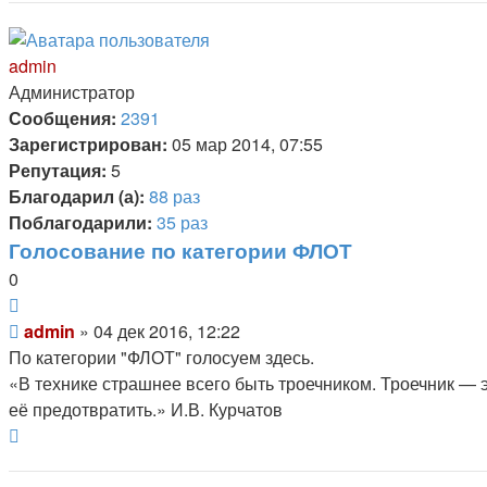
admin
Администратор
Сообщения:
2391
Зарегистрирован:
05 мар 2014, 07:55
Репутация:
5
Благодарил (а):
88 раз
Поблагодарили:
35 раз
Голосование по категории ФЛОТ
0
Цитата
Непрочитанное
admin
»
04 дек 2016, 12:22
сообщение
По категории "ФЛОТ" голосуем здесь.
«В технике страшнее всего быть троечником. Троечник — 
её предотвратить.» И.В. Курчатов
Вернуться
к
началу