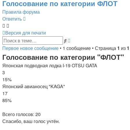
Голосование по категории ФЛОТ
Правила форума
Ответить
О
т
в
е
т
и
т
ь
Версия для печати
Расширенный
Поиск
поиск
Первое новое сообщение
• 1 сообщение • Страница
1
из
1
Голосование по категории "ФЛОТ"
Японская подводная лодка I-19 OTSU GATA
3
15%
Японский авианосец "KAGA"
17
85%
Всего голосов:
20
Спасибо, ваш голос учтён.