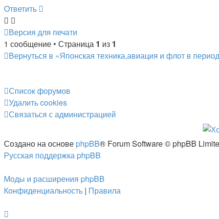
Ответить
О
т
в
е
т
и
т
ь
Версия для печати
1 сообщение • Страница
1
из
1
Вернуться в «Японская техника,авиация и флот в период
Список форумов
Удалить cookies
Связаться
С
в
я
з
а
т
ь
с
я
с
а
д
м
и
н
и
с
т
р
а
ц
и
е
й
с
администрацией
Создано на основе
phpBB
® Forum Software © phpBB Limit
Русская поддержка phpBB
Моды и расширения phpBB
Конфиденциальность
|
Правила