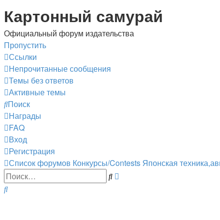
Регистрация
Картонный самурай
Официальный форум издательства
Пропустить
Ссылки
Непрочитанные сообщения
Темы без ответов
Активные темы
Поиск
Награды
FAQ
Вход
Р
е
г
и
с
т
р
а
ц
и
я
Список форумов
Конкурсы/Contests
Японская техника,ав
Расширенный
Поиск
поиск
Поиск