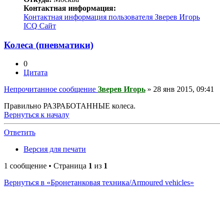
Контактная информация:
Контактная информация пользователя Зверев Игорь
ICQ
Сайт
Колеса (пневматики)
0
Цитата
Непрочитанное сообщение
Зверев Игорь
»
28 янв 2015, 09:41
Правильно РАЗРАБОТАННЫЕ колеса.
Вернуться к началу
Ответить
О
т
в
е
т
и
т
ь
Версия для печати
1 сообщение • Страница
1
из
1
Вернуться в «Бронетанковая техника/Armoured vehicles»