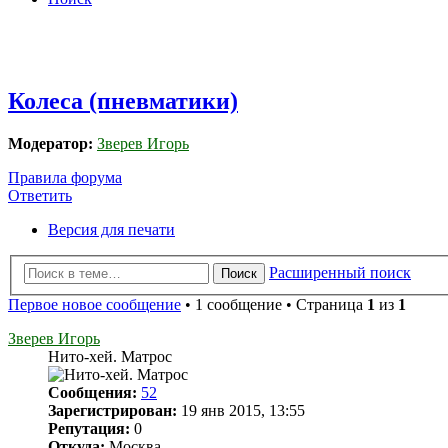
Колеса (пневматики)
Модератор:
Зверев Игорь
Правила форума
Ответить
О
т
в
е
т
и
т
ь
Версия для печати
Расширенный поиск
Поиск
Первое новое сообщение
• 1 сообщение • Страница
1
из
1
Зверев Игорь
Нито-хей. Матрос
Сообщения:
52
Зарегистрирован:
19 янв 2015, 13:55
Репутация:
0
Откуда:
Москва