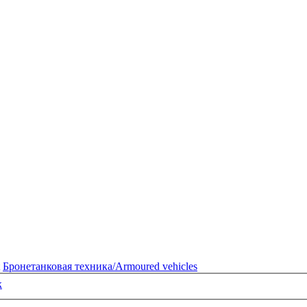
Бронетанковая техника/Armoured vehicles
к