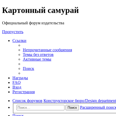
Регистрация
Картонный самурай
Официальный форум издательства
Пропустить
Ссылки
Непрочитанные сообщения
Темы без ответов
Активные темы
Поиск
Награды
FAQ
Вход
Р
е
г
и
с
т
р
а
ц
и
я
Список форумов
Конструкторское бюро/Design department
Расширенный поис
Поиск
Поиск