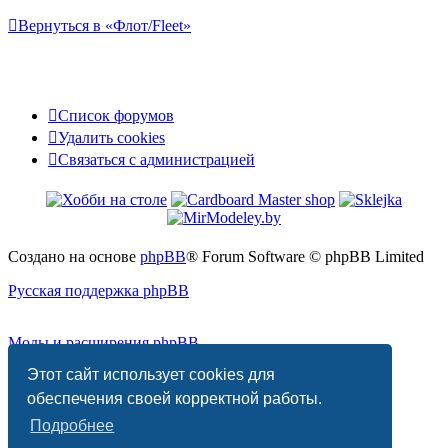
Вернуться в «Флот/Fleet»
Список форумов
Удалить cookies
Связаться
С
в
я
з
а
т
ь
с
я
с
а
д
м
и
н
и
с
т
р
а
ц
и
е
й
с
администрацией
Создано на основе
phpBB
® Forum Software © phpBB Limited
Русская поддержка phpBB
Моды и расширения phpBB
Этот сайт использует cookies для
Конфиденциальность
|
Правила
обеспечения своей корректной работы.
Подробнее