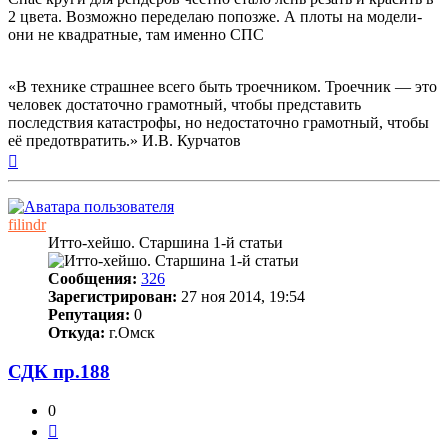
2 цвета. Возможно переделаю попозже. А плоты на модели-
они не квадратные, там именно СПС
«В технике страшнее всего быть троечником. Троечник — это
человек достаточно грамотный, чтобы представить
последствия катастрофы, но недостаточно грамотный, чтобы
её предотвратить.» И.В. Курчатов
Вернуться
к
началу
filindr
Итто-хейшо. Старшина 1-й статьи
Сообщения:
326
Зарегистрирован:
27 ноя 2014, 19:54
Репутация:
0
Откуда:
г.Омск
СДК пр.188
0
Цитата