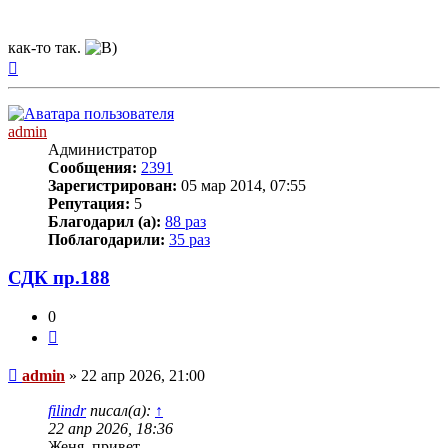
как-то так.
Вернуться
к
началу
admin
Администратор
Сообщения:
2391
Зарегистрирован:
05 мар 2014, 07:55
Репутация:
5
Благодарил (а):
88 раз
Поблагодарили:
35 раз
СДК пр.188
0
Цитата
Непрочитанное
admin
»
22 апр 2026, 21:00
сообщение
filindr
писал(а):
↑
22 апр 2026, 18:36
Женя, привет.