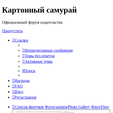
Картонный самурай
Регистрация
Официальный форум издательства
Пропустить
Ссылки
Непрочитанные сообщения
Темы без ответов
Активные темы
Поиск
Награды
FAQ
Вход
Р
е
г
и
с
т
р
а
ц
и
я
Список форумов
Фотогалерея/Photo Gallery
Флот/Fleet