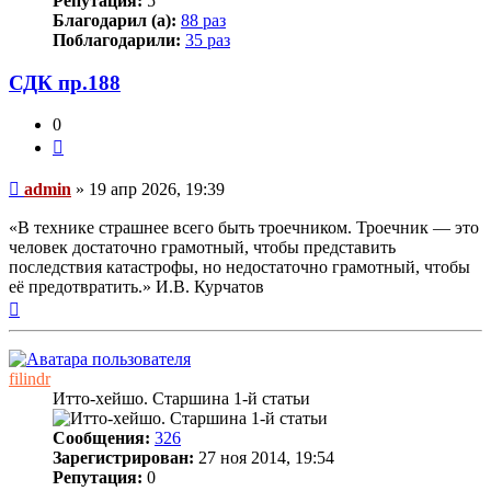
Репутация:
5
Благодарил (а):
88 раз
Поблагодарили:
35 раз
СДК пр.188
0
Цитата
Непрочитанное
admin
»
19 апр 2026, 19:39
сообщение
«В технике страшнее всего быть троечником. Троечник — это
человек достаточно грамотный, чтобы представить
последствия катастрофы, но недостаточно грамотный, чтобы
её предотвратить.» И.В. Курчатов
Вернуться
к
началу
filindr
Итто-хейшо. Старшина 1-й статьи
Сообщения:
326
Зарегистрирован:
27 ноя 2014, 19:54
Репутация:
0