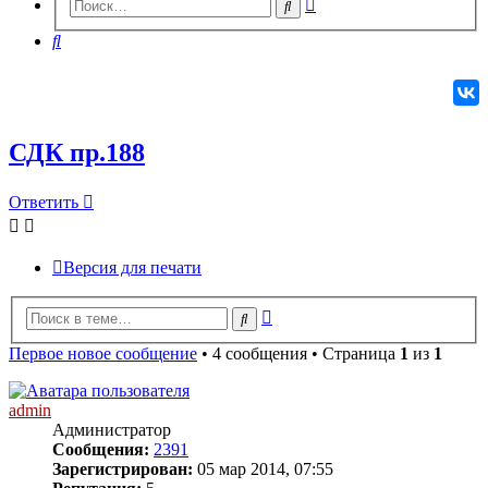
Расширенный
Поиск
поиск
Поиск
СДК пр.188
Ответить
О
т
в
е
т
и
т
ь
Версия для печати
Расширенный
Поиск
поиск
Первое новое сообщение
• 4 сообщения • Страница
1
из
1
admin
Администратор
Сообщения:
2391
Зарегистрирован:
05 мар 2014, 07:55