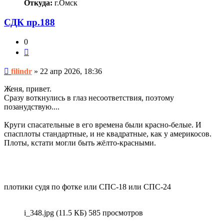
Откуда:
г.Омск
СДК пр.188
0
Цитата
Непрочитанное
filindr
»
22 апр 2026, 18:36
сообщение
Женя, привет.
Сразу воткнулись в глаз несоответствия, поэтому
позанудствую....
Круги спасательные в его времена были красно-белые. И
спасплоты стандартные, и не квадратные, как у америкосов.
Плоты, кстати могли быть жёлто-красными.
плотики судя по фотке или СПС-18 или СПС-24
i_348.jpg (11.5 КБ) 585 просмотров