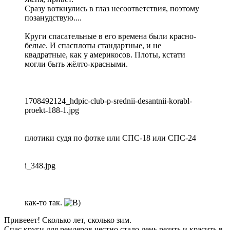
Сразу воткнулись в глаз несоответствия, поэтому
позанудствую....
Круги спасательные в его времена были красно-
белые. И спасплоты стандартные, и не
квадратные, как у америкосов. Плоты, кстати
могли быть жёлто-красными.
1708492124_hdpic-club-p-srednii-desantnii-korabl-
proekt-188-1.jpg
плотики судя по фотке или СПС-18 или СПС-24
i_348.jpg
как-то так.
Привееет! Сколько лет, сколько зим.
Спас круги для рендеров честно стало лень резать и красить в