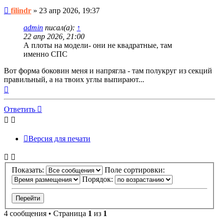
Непрочитанное
filindr
»
23 апр 2026, 19:37
сообщение
admin
писал(а):
↑
22 апр 2026, 21:00
А плоты на модели- они не квадратные, там
именно СПС
Вот форма боковин меня и напрягла - там полукруг из секций
правильный, а на твоих углы выпирают...
Вернуться
к
началу
Ответить
О
т
в
е
т
и
т
ь
Версия для печати
Показать:
Поле сортировки:
Порядок:
4 сообщения • Страница
1
из
1