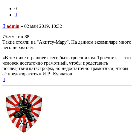
0
Цитата
Непрочитанное
admin
»
02 май 2019, 10:32
сообщение
75-мм тип 88.
Такие стояли на "Акитсу-Мару". На данном экземпляре много
чего не хватает.
«В технике страшнее всего быть троечником. Троечник — это
человек достаточно грамотный, чтобы представить
последствия катастрофы, но недостаточно грамотный, чтобы
её предотвратить.» И.В. Курчатов
Вернуться
к
началу