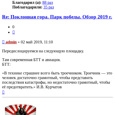
Благодарил (а):
88 раз
Поблагодарили:
35 раз
Re: Поклонная гора. Парк победы. Обзор 2019 г.
0
Цитата
Непрочитанное
admin
»
02 май 2019, 11:10
сообщение
Передислоцируемся на следующую площадку.
Там современная БТТ и авиация.
БТТ:
«В технике страшнее всего быть троечником. Троечник — это
человек достаточно грамотный, чтобы представить
последствия катастрофы, но недостаточно грамотный, чтобы
её предотвратить.» И.В. Курчатов
Вернуться
к
началу