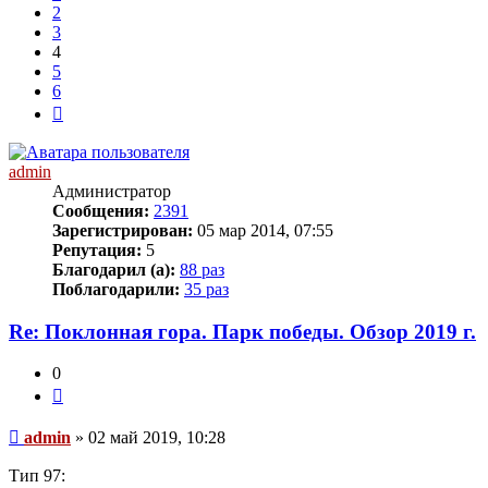
2
3
4
5
6
След.
admin
Администратор
Сообщения:
2391
Зарегистрирован:
05 мар 2014, 07:55
Репутация:
5
Благодарил (а):
88 раз
Поблагодарили:
35 раз
Re: Поклонная гора. Парк победы. Обзор 2019 г.
0
Цитата
Непрочитанное
admin
»
02 май 2019, 10:28
сообщение
Тип 97: