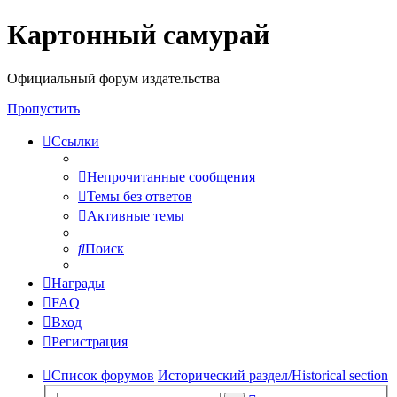
Картонный самурай
Регистрация
Официальный форум издательства
Пропустить
Ссылки
Непрочитанные сообщения
Темы без ответов
Активные темы
Поиск
Награды
FAQ
Вход
Р
е
г
и
с
т
р
а
ц
и
я
Список форумов
Исторический раздел/Historical section