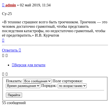
Непрочитанное
admin
»
02 май 2019, 11:34
сообщение
Cу-25
«В технике страшнее всего быть троечником. Троечник — это
человек достаточно грамотный, чтобы представить
последствия катастрофы, но недостаточно грамотный, чтобы
её предотвратить.» И.В. Курчатов
Вернуться
к
началу
Ответить
О
т
в
е
т
и
т
ь
Версия для печати
Показать:
Поле сортировки:
Порядок:
55 сообщений