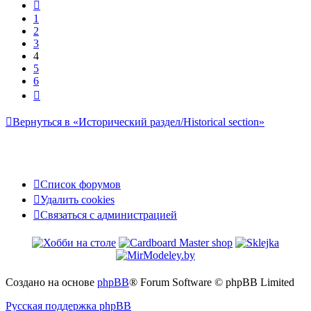
Пред.
1
2
3
4
5
6
След.
Вернуться в «Исторический раздел/Historical section»
Список форумов
Удалить cookies
Связаться
С
в
я
з
а
т
ь
с
я
с
а
д
м
и
н
и
с
т
р
а
ц
и
е
й
с
администрацией
Создано на основе
phpBB
® Forum Software © phpBB Limited
Русская поддержка phpBB