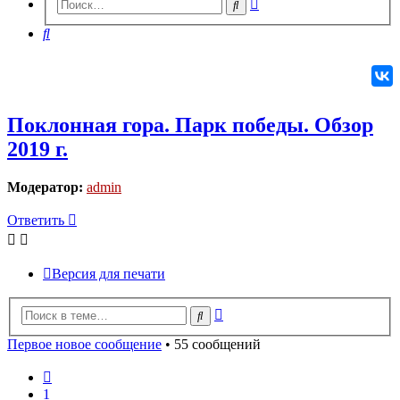
Расширенный
Поиск
поиск
Поиск
Поклонная гора. Парк победы. Обзор
2019 г.
Модератор:
admin
Ответить
О
т
в
е
т
и
т
ь
Версия для печати
Расширенный
Поиск
поиск
Первое новое сообщение
• 55 сообщений
Пред.
1