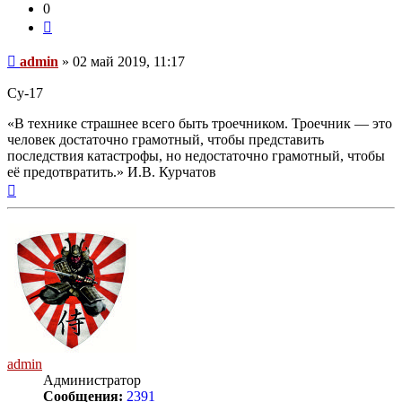
0
Цитата
Непрочитанное
admin
»
02 май 2019, 11:17
сообщение
Су-17
«В технике страшнее всего быть троечником. Троечник — это
человек достаточно грамотный, чтобы представить
последствия катастрофы, но недостаточно грамотный, чтобы
её предотвратить.» И.В. Курчатов
Вернуться
к
началу
admin
Администратор
Сообщения:
2391