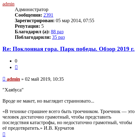
admin
Администратор
Сообщения:
2391
Зарегистрирован:
05 мар 2014, 07:55
Репутация:
5
Благодарил (а):
88 раз
Поблагодарили:
35 раз
Re: Поклонная гора. Парк победы. Обзор 2019 г.
0
Цитата
Непрочитанное
admin
»
02 май 2019, 10:35
сообщение
"Хаябуса"
Вроде не макет, но выглядит странновато...
«В технике страшнее всего быть троечником. Троечник — это
человек достаточно грамотный, чтобы представить
последствия катастрофы, но недостаточно грамотный, чтобы
её предотвратить.» И.В. Курчатов
Вернуться