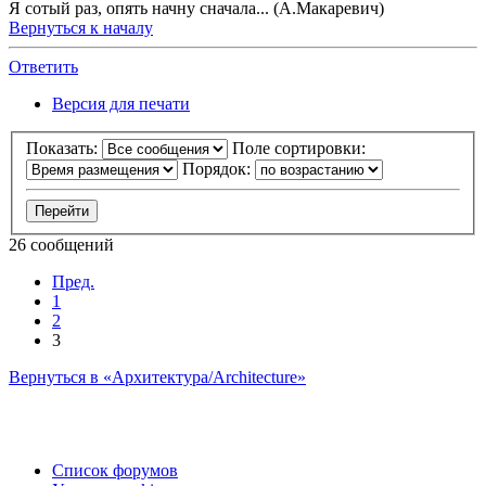
Я сотый раз, опять начну сначала... (А.Макаревич)
Вернуться к началу
Ответить
О
т
в
е
т
и
т
ь
Версия для печати
Показать:
Поле сортировки:
Порядок:
26 сообщений
Пред.
1
2
3
Вернуться в «Архитектура/Architecture»
Список форумов