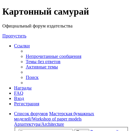
Регистрация
Картонный самурай
Официальный форум издательства
Пропустить
Ссылки
Непрочитанные сообщения
Темы без ответов
Активные темы
Поиск
Награды
FAQ
Вход
Р
е
г
и
с
т
р
а
ц
и
я
Список форумов
Мастерская бумажных
моделей/Workshop of paper models
Архитектура/Architecture