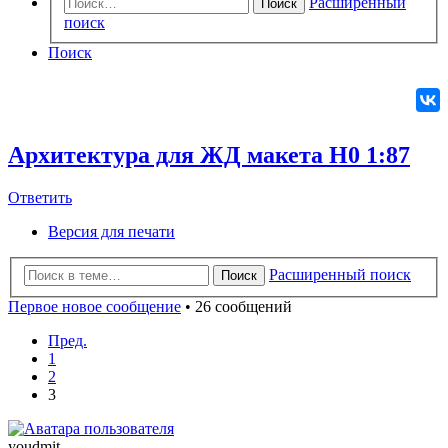
Расширенный
Поиск
поиск
Поиск
Архитектура для ЖД макета Н0 1:87
Ответить
О
т
в
е
т
и
т
ь
Версия для печати
Расширенный поиск
Поиск
Первое новое сообщение
• 26 сообщений
Пред.
1
2
3
youdmit