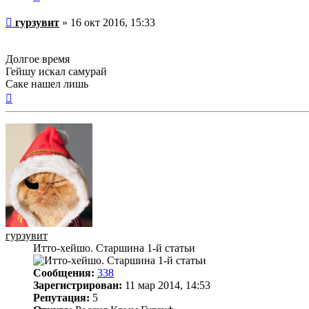
Непрочитанное
гурзувит
»
16 окт 2016, 15:33
сообщение
Долгое время
Гейшу искал самурай
Саке нашел лишь
Вернуться
к
началу
гурзувит
Итто-хейшо. Старшина 1-й статьи
Сообщения:
338
Зарегистрирован:
11 мар 2014, 14:53
Репутация:
5