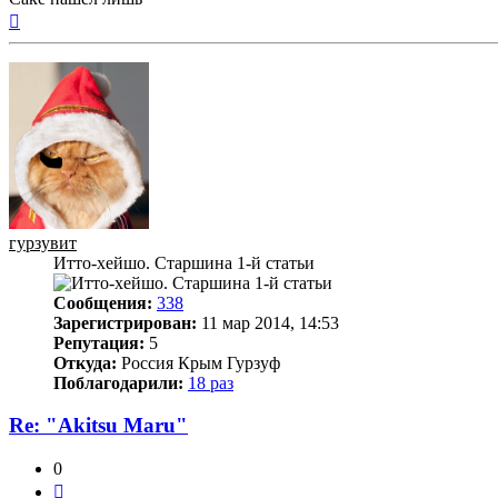
Вернуться
к
началу
гурзувит
Итто-хейшо. Старшина 1-й статьи
Сообщения:
338
Зарегистрирован:
11 мар 2014, 14:53
Репутация:
5
Откуда:
Россия Крым Гурзуф
Поблагодарили:
18 раз
Re: "Аkitsu Maru"
0
Цитата