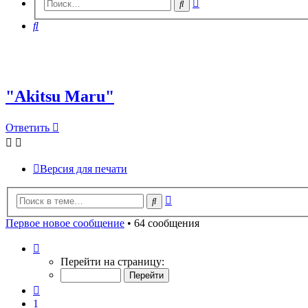
Расширенный
Поиск
поиск
Поиск
"Аkitsu Maru"
Ответить
О
т
в
е
т
и
т
ь
Версия для печати
Расширенный
Поиск
поиск
Первое новое сообщение
• 64 сообщения
Страница
4
Перейти на страницу:
из
7
Пред.
1