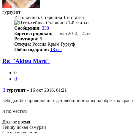
гурзувит
Итто-хейшо. Старшина 1-й статьи
Сообщения:
338
Зарегистрирован:
11 мар 2014, 14:53
Репутация:
5
Откуда:
Россия Крым Гурзуф
Поблагодарили:
18 раз
Re: "Аkitsu Maru"
0
Цитата
Непрочитанное
гурзувит
»
16 окт 2016, 01:21
сообщение
лебедки.без проволочных деталей.они видны на обрезках красн
и по местам
Долгое время
Гейшу искал самурай
Саке нашел лишь