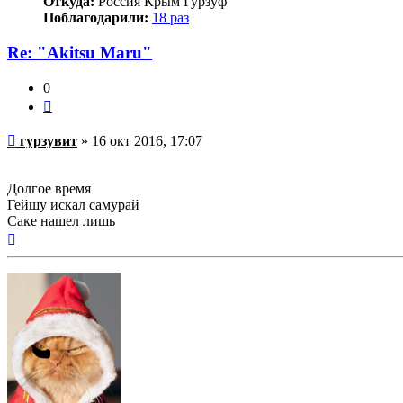
Откуда:
Россия Крым Гурзуф
Поблагодарили:
18 раз
Re: "Аkitsu Maru"
0
Цитата
Непрочитанное
гурзувит
»
16 окт 2016, 17:07
сообщение
Долгое время
Гейшу искал самурай
Саке нашел лишь
Вернуться
к
началу