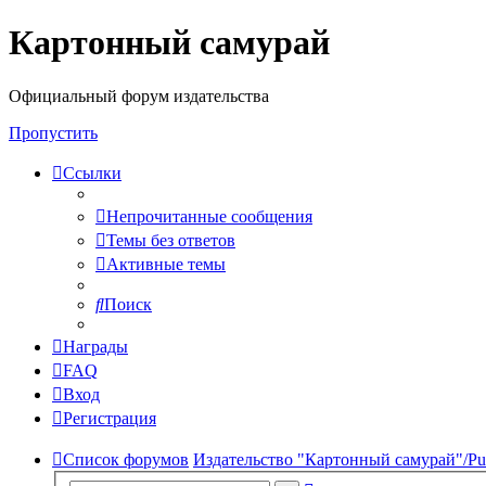
Картонный самурай
Регистрация
Официальный форум издательства
Пропустить
Ссылки
Непрочитанные сообщения
Темы без ответов
Активные темы
Поиск
Награды
FAQ
Вход
Р
е
г
и
с
т
р
а
ц
и
я
Список форумов
Издательство "Картонный самурай"/Publ