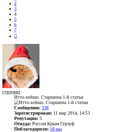
2
3
4
5
6
7
След.
гурзувит
Итто-хейшо. Старшина 1-й статьи
Сообщения:
338
Зарегистрирован:
11 мар 2014, 14:53
Репутация:
5
Откуда:
Россия Крым Гурзуф
Поблагодарили:
18 раз