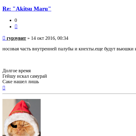
Re: "Аkitsu Maru"
0
Цитата
Непрочитанное
гурзувит
»
14 окт 2016, 00:34
сообщение
носовая часть внутренней палубы и кнехты.еще будут вьюшки 
Долгое время
Гейшу искал самурай
Саке нашел лишь
Вернуться
к
началу