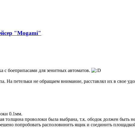
рейсер "Mogami"
ка с боеприпасами для зенитных автоматов.
. На петельки не обращаем внимание, расставлял их в свое удо
локи 0.1мм.
ая толщина проволоки была выбрана, т.к. ободок должен быть н
о решено попробовать располовинить ящик и соединить площадк