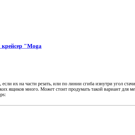
й крейсер "Moga
 если их на части резать, или по линии сгиба изнутри угол стач
аких ящиков много. Может стоит продумать такой вариант для ме
ps: