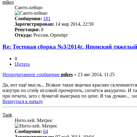
mikes
Санто-хейшо
Сообщения:
181
Зарегистрирован:
14 мар 2014, 22:59
Репутация:
0
Откуда:
Россия, Оренбрг
Re: Тестовая сборка №3/2014г. Японский тяжелы
0
Цитата
Непрочитанное сообщение
mikes
»
23 авг 2014, 11:25
Да, вот ещё мысль... Всякие такие ящички красиво склеиваются,
изнутри по сгибу иголкой прочертить, согнётся аккуратно. И т
при печати, зато с бумагой выигрыш по цене. Я так думаю... :oo
Вернуться к началу
Tank
Нито-хей. Матрос
Сообщения:
64
Зарегистрирован:
07 май 2014, 19:04