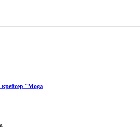
й крейсер "Moga
я.