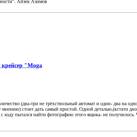
нности". Айзек Азимов
й крейсер "Moga
 количество (два-три не трёхствольный автомат и один- два на од
 мнению) стоит дать самый простой. Одной деталью,(кстати дно 
оду пытался найти фотографию этого ящика- не получилось. Чег