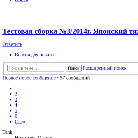
Тестовая сборка №3/2014г. Японский т
Ответить
О
т
в
е
т
и
т
ь
Версия для печати
Расширенный поиск
Поиск
Первое новое сообщение
• 57 сообщений
1
2
3
4
5
6
След.
Tank
Нито-хей. Матрос