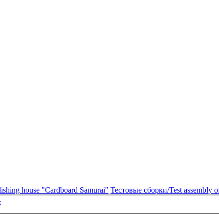
shing house "Cardboard Samurai"
Тестовые сборки/Test assembly of
к