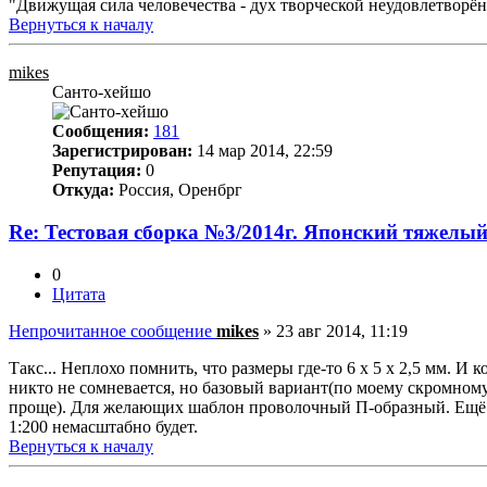
"Движущая сила человечества - дух творческой неудовлетворё
Вернуться к началу
mikes
Санто-хейшо
Сообщения:
181
Зарегистрирован:
14 мар 2014, 22:59
Репутация:
0
Откуда:
Россия, Оренбрг
Re: Тестовая сборка №3/2014г. Японский тяжелы
0
Цитата
Непрочитанное сообщение
mikes
»
23 авг 2014, 11:19
Такс... Неплохо помнить, что размеры где-то 6 х 5 х 2,5 мм. И
никто не сомневается, но базовый вариант(по моему скромному
проще). Для желающих шаблон проволочный П-образный. Ещё с х
1:200 немасштабно будет.
Вернуться к началу