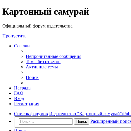
Регистрация
Картонный самурай
Официальный форум издательства
Пропустить
Ссылки
Непрочитанные сообщения
Темы без ответов
Активные темы
Поиск
Награды
FAQ
Вход
Р
е
г
и
с
т
р
а
ц
и
я
Список форумов
Издательство "Картонный самурай"/Publi
Расширенный поис
Поиск
Поиск