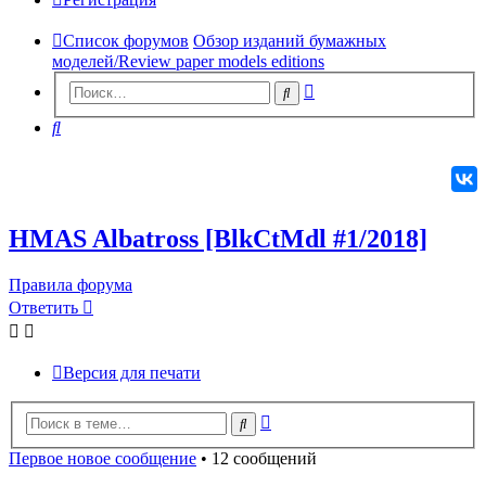
Список форумов
Обзор изданий бумажных
моделей/Review paper models editions
Расширенный
Поиск
поиск
Поиск
HMAS Albatross [BlkCtMdl #1/2018]
Правила форума
Ответить
О
т
в
е
т
и
т
ь
Версия для печати
Расширенный
Поиск
поиск
Первое новое сообщение
• 12 сообщений