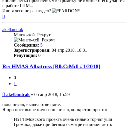
вполне чётко прояснено, что громику не вминяют его участия
в работе ГПМ...
Или я чего не разглядел?
Вернуться
к
началу
akellamtrak
Манто-хей. Рекрут
Сообщения:
5
Зарегистрирован:
04 апр 2018, 18:31
Репутация:
0
Re: HMAS Albatross [BlkCtMdl #1/2018]
0
Цитата
Непрочитанное
akellamtrak
»
05 апр 2018, 15:59
сообщение
пока писал, вышел ответ мне.
Я про пост выше ничего не писал, конкретно про это
Из ГПМовского проекта очень сильно торчат уши
Громика, даже при беглом осмотре начинает лезть