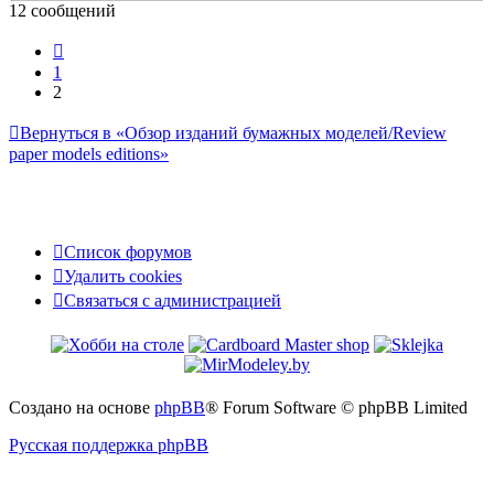
12 сообщений
Пред.
1
2
Вернуться в «Обзор изданий бумажных моделей/Review
paper models editions»
Список форумов
Удалить cookies
Связаться
С
в
я
з
а
т
ь
с
я
с
а
д
м
и
н
и
с
т
р
а
ц
и
е
й
с
администрацией
Создано на основе
phpBB
® Forum Software © phpBB Limited
Русская поддержка phpBB