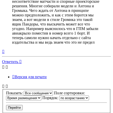
несоответствие матчасти и спорные проекторские
решения. Многие собирали модели и Антона и
Громыка. Чего ждать от Антона в принципе
можно предположить, и как с этим боротся мы
знаем, а вот модели в стиле Громика это такой
ящик Пандоры, что выскачить может все что
угодно. Например выяснилось что в ГПМ забыли
авиакрыло поместив в номер всего 1 борт. И
теперь самоли нужно качать отдельно с сайта
издательства и мы ведь знаем что это не предел
Вернуться
к
началу
Ответить
О
т
в
е
т
и
т
ь
Версия для печати
Показать:
Поле сортировки:
Порядок: