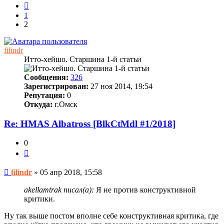
Пред.
1
2
filindr
Итто-хейшо. Старшина 1-й статьи
Сообщения:
326
Зарегистрирован:
27 ноя 2014, 19:54
Репутация:
0
Откуда:
г.Омск
Re: HMAS Albatross [BlkCtMdl #1/2018]
0
Цитата
Непрочитанное
filindr
»
05 апр 2018, 15:58
сообщение
akellamtrak писал(а):
Я не против конструктивной
критики.
Ну так выше постом вполне себе конструктивная критика, где