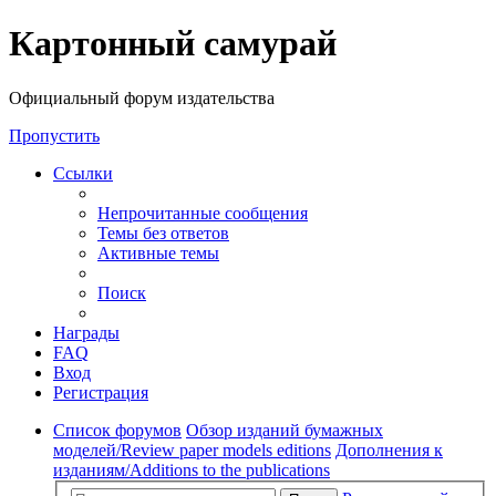
Регистрация
Картонный самурай
Официальный форум издательства
Пропустить
Ссылки
Непрочитанные сообщения
Темы без ответов
Активные темы
Поиск
Награды
FAQ
Вход
Р
е
г
и
с
т
р
а
ц
и
я
Список форумов
Обзор изданий бумажных
моделей/Review paper models editions
Дополнения к
изданиям/Additions to the publications