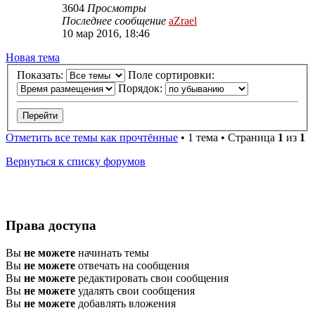
3604
Просмотры
Последнее сообщение
aZrael
10 мар 2016, 18:46
Новая
Н
о
в
а
я
т
е
м
а
тема
Показать:
Поле сортировки:
Порядок:
Отметить все темы как прочтённые
• 1 тема • Страница
1
из
1
Вернуться к списку форумов
Права доступа
Вы
не можете
начинать темы
Вы
не можете
отвечать на сообщения
Вы
не можете
редактировать свои сообщения
Вы
не можете
удалять свои сообщения
Вы
не можете
добавлять вложения