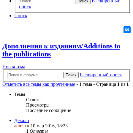
Расширенный
Поиск
поиск
Поиск
Дополнения к изданиям/Additions to
the publications
Новая
Н
о
в
а
я
т
е
м
а
тема
Расширенный поиск
Поиск
Отметить все темы как прочтённые
• 1 тема • Страница
1
из
1
Темы
Ответы
Просмотры
Последнее сообщение
Декали
admin
» 10 мар 2016, 18:23
1
Ответы