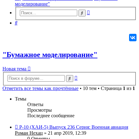
моделирование"
Расширенный
Поиск
поиск
Поиск
"Бумажное моделирование"
Новая
Н
о
в
а
я
т
е
м
а
тема
Расширенный
Поиск
поиск
Отметить все темы как прочтённые
• 10 тем • Страница
1
из
1
Темы
Ответы
Просмотры
Последнее сообщение
Р-10 (ХАИ-5) Выпуск 236 Серия: Военная авиация
Роман Нехац
» 21 апр 2019, 12:39
0
Ответы