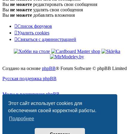
Вы
не можете
редактировать свои сообщения
Вы
не можете
удалять свои сообщения
Вы
не можете
добавлять вложения
Список форумов
Удалить cookies
Связаться
С
в
я
з
а
т
ь
с
я
с
а
д
м
и
н
и
с
т
р
а
ц
и
е
й
с
администрацией
Создано на основе
phpBB
® Forum Software © phpBB Limited
Русская поддержка phpBB
Моды и расширения phpBB
Этот сайт использует cookies для
Конфиденциальность
|
Правила
обеспечения своей корректной работы.
Подробнее