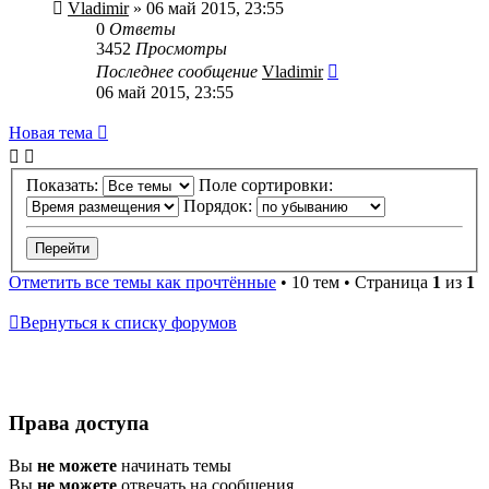
Vladimir
» 06 май 2015, 23:55
0
Ответы
3452
Просмотры
Последнее сообщение
Vladimir
06 май 2015, 23:55
Новая
Н
о
в
а
я
т
е
м
а
тема
Показать:
Поле сортировки:
Порядок:
Отметить все темы как прочтённые
• 10 тем • Страница
1
из
1
Вернуться к списку форумов
Права доступа
Вы
не можете
начинать темы
Вы
не можете
отвечать на сообщения