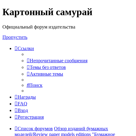
Картонный самурай
Регистрация
Официальный форум издательства
Пропустить
Ссылки
Непрочитанные сообщения
Темы без ответов
Активные темы
Поиск
Награды
FAQ
Вход
Р
е
г
и
с
т
р
а
ц
и
я
Список форумов
Обзор изданий бумажных
моделей/Review paper models editions
"Бумажное