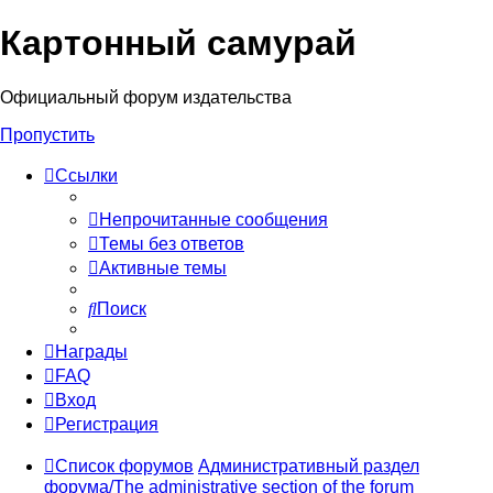
Картонный самурай
Регистрация
Официальный форум издательства
Пропустить
Ссылки
Непрочитанные сообщения
Темы без ответов
Активные темы
Поиск
Награды
FAQ
Вход
Р
е
г
и
с
т
р
а
ц
и
я
Список форумов
Административный раздел
форума/The administrative section of the forum