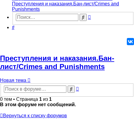
Преступления и наказания.Бан-лист/Crimes and
Punishments
Расширенный
Поиск
поиск
Поиск
Преступления и наказания.Бан-
лист/Crimes and Punishments
Новая
Н
о
в
а
я
т
е
м
а
тема
Расширенный
Поиск
поиск
0 тем • Страница
1
из
1
В этом форуме нет сообщений.
Вернуться к списку форумов