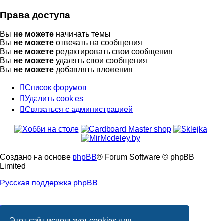
Права доступа
Вы
не можете
начинать темы
Вы
не можете
отвечать на сообщения
Вы
не можете
редактировать свои сообщения
Вы
не можете
удалять свои сообщения
Вы
не можете
добавлять вложения
Список форумов
Удалить cookies
Связаться
С
в
я
з
а
т
ь
с
я
с
а
д
м
и
н
и
с
т
р
а
ц
и
е
й
с
администрацией
Создано на основе
phpBB
® Forum Software © phpBB
Limited
Русская поддержка phpBB
Моды и расширения phpBB
Этот сайт использует cookies для