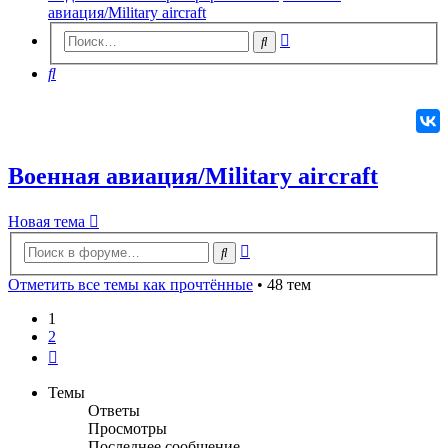
авиация/Military aircraft
Расширенный
Поиск
поиск
Поиск
Военная авиация/Military aircraft
Новая
Н
о
в
а
я
т
е
м
а
тема
Расширенный
Поиск
поиск
Отметить все темы как прочтённые
• 48 тем
1
2
След.
Темы
Ответы
Просмотры
Последнее сообщение