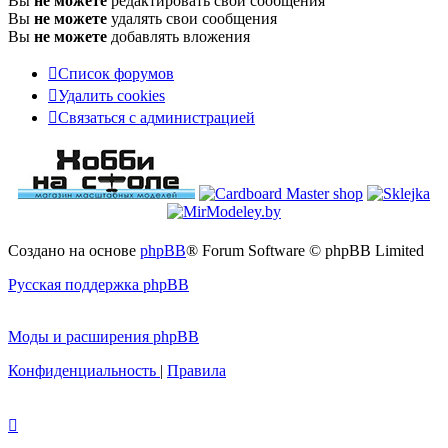
Вы
не можете
редактировать свои сообщения
Вы
не можете
удалять свои сообщения
Вы
не можете
добавлять вложения
Список форумов
Удалить cookies
Связаться
С
в
я
з
а
т
ь
с
я
с
а
д
м
и
н
и
с
т
р
а
ц
и
е
й
с
администрацией
Создано на основе
phpBB
® Forum Software © phpBB Limited
Русская поддержка phpBB
Моды и расширения phpBB
Конфиденциальность
|
Правила