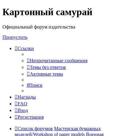
Картонный самурай
Регистрация
Официальный форум издательства
Пропустить
Ссылки
Непрочитанные сообщения
Темы без ответов
Активные темы
Поиск
Награды
FAQ
Вход
Р
е
г
и
с
т
р
а
ц
и
я
Список форумов
Мастерская бумажных
моделей/Workshop of paper models
Военная