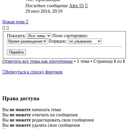
Последнее сообщение
Alex 55
29 июл 2014, 20:19
Новая
Н
о
в
а
я
т
е
м
а
тема
Показать:
Поле сортировки:
Порядок:
Отметить все темы как прочтённые
• 1 тема • Страница
1
из
1
Вернуться к списку форумов
Права доступа
Вы
не можете
начинать темы
Вы
не можете
отвечать на сообщения
Вы
не можете
редактировать свои сообщения
Вы
не можете
удалять свои сообщения