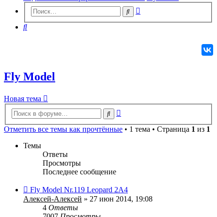
Расширенный
Поиск
поиск
Поиск
Fly Model
Новая
Н
о
в
а
я
т
е
м
а
тема
Расширенный
Поиск
поиск
Отметить все темы как прочтённые
• 1 тема • Страница
1
из
1
Темы
Ответы
Просмотры
Последнее сообщение
Fly Model Nr.119 Leopard 2A4
Алексей-Алексей
» 27 июн 2014, 19:08
4
Ответы
7007
Просмотры