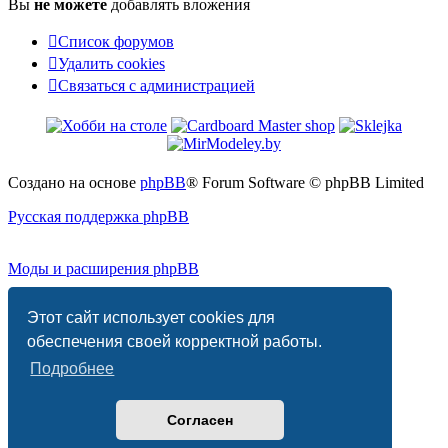
Вы
не можете
добавлять вложения
Список форумов
Удалить cookies
Связаться
С
в
я
з
а
т
ь
с
я
с
а
д
м
и
н
и
с
т
р
а
ц
и
е
й
с
администрацией
Создано на основе
phpBB
® Forum Software © phpBB Limited
Русская поддержка phpBB
Моды и расширения phpBB
Конфиденциальность
|
Правила
Этот сайт использует cookies для
обеспечения своей корректной работы.
Подробнее
Согласен