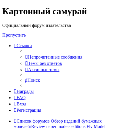
Картонный самурай
Регистрация
Официальный форум издательства
Пропустить
Ссылки
Непрочитанные сообщения
Темы без ответов
Активные темы
Поиск
Награды
FAQ
Вход
Р
е
г
и
с
т
р
а
ц
и
я
Список форумов
Обзор изданий бумажных
моделей/Review paper models editions
Fly Model