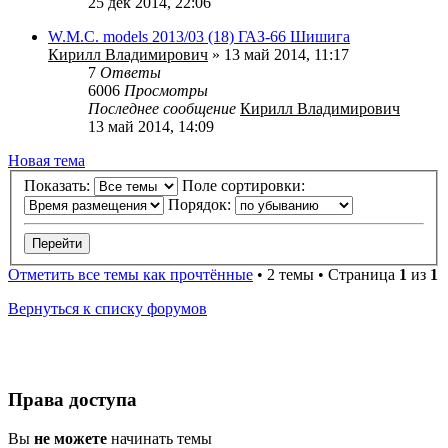
25 дек 2014, 22:06
W.M.C. models 2013/03 (18) ГАЗ-66 Шишига
Кирилл Владимирович
» 13 май 2014, 11:17
7
Ответы
6006
Просмотры
Последнее сообщение
Кирилл Владимирович
13 май 2014, 14:09
Новая
Н
о
в
а
я
т
е
м
а
тема
Показать:
Поле сортировки:
Порядок:
Отметить все темы как прочтённые
• 2 темы • Страница
1
из
1
Вернуться к списку форумов
Права доступа
Вы
не можете
начинать темы