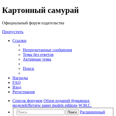
Регистрация
Картонный самурай
Официальный форум издательства
Пропустить
Ссылки
Непрочитанные сообщения
Темы без ответов
Активные темы
Поиск
Награды
FAQ
Вход
Р
е
г
и
с
т
р
а
ц
и
я
Список форумов
Обзор изданий бумажных
моделей/Review paper models editions
W.M.C.
Расширенный
Поиск