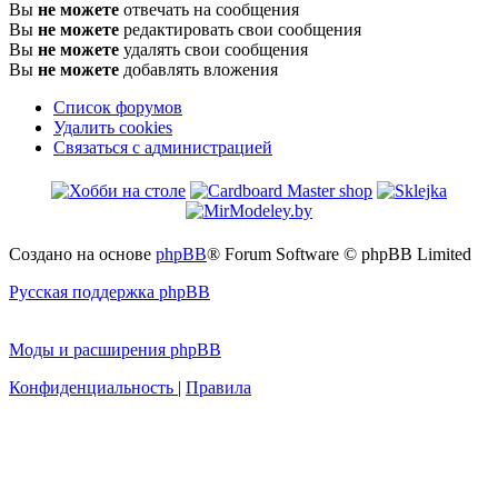
Вы
не можете
отвечать на сообщения
Вы
не можете
редактировать свои сообщения
Вы
не можете
удалять свои сообщения
Вы
не можете
добавлять вложения
Список форумов
Удалить cookies
Связаться
С
в
я
з
а
т
ь
с
я
с
а
д
м
и
н
и
с
т
р
а
ц
и
е
й
с
администрацией
Создано на основе
phpBB
® Forum Software © phpBB Limited
Русская поддержка phpBB
Моды и расширения phpBB
Конфиденциальность
|
Правила