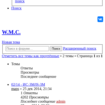
поиск
Поиск
W.M.C.
Новая
Н
о
в
а
я
т
е
м
а
тема
Расширенный поиск
Поиск
Отметить все темы как прочтённые
• 2 темы • Страница
1
из
1
Темы
Ответы
Просмотры
Последнее сообщение
02/14 - ИС-3М/IS-3M
maps
» 25 дек 2014, 21:34
1
Ответы
4202
Просмотры
Последнее сообщение
admin