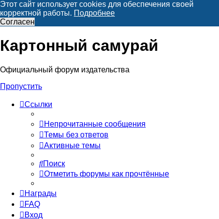
Этот сайт использует cookies для обеспечения своей
корректной работы.
Подробнее
Согласен
Картонный самурай
Регистрация
Официальный форум издательства
Пропустить
Ссылки
Непрочитанные сообщения
Темы без ответов
Активные темы
Поиск
Отметить форумы как прочтённые
Награды
FAQ
Вход