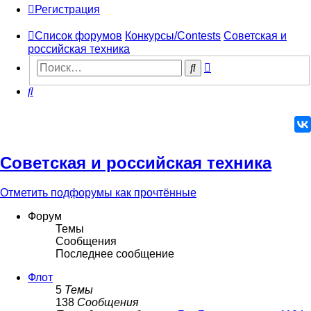
Р
е
г
и
с
т
р
а
ц
и
я
Список форумов
Конкурсы/Contests
Советская и
российская техника
Расширенный
Поиск
поиск
Поиск
Советская и российская техника
Отметить подфорумы как прочтённые
Форум
Темы
Сообщения
Последнее сообщение
Флот
5
Темы
138
Сообщения