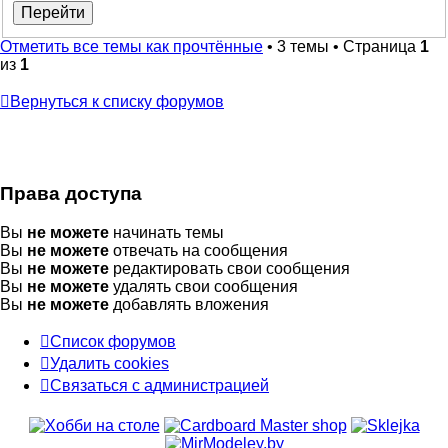
Отметить все темы как прочтённые
• 3 темы • Страница
1
из
1
Вернуться к списку форумов
Права доступа
Вы
не можете
начинать темы
Вы
не можете
отвечать на сообщения
Вы
не можете
редактировать свои сообщения
Вы
не можете
удалять свои сообщения
Вы
не можете
добавлять вложения
Список форумов
Удалить cookies
Связаться
С
в
я
з
а
т
ь
с
я
с
а
д
м
и
н
и
с
т
р
а
ц
и
е
й
с
администрацией