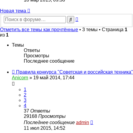
последнему
сообщению
Новая
Н
о
в
а
я
т
е
м
а
тема
Расширенный
Поиск
поиск
Отметить все темы как прочтённые
• 3 темы • Страница
1
из
1
Темы
Ответы
Просмотры
Последнее сообщение
Правила конкурса "Советская и российская техника"
Anicorn
» 19 май 2014, 17:44
1
2
3
4
37
Ответы
29168
Просмотры
Последнее сообщение
admin
11 июл 2015, 14:52