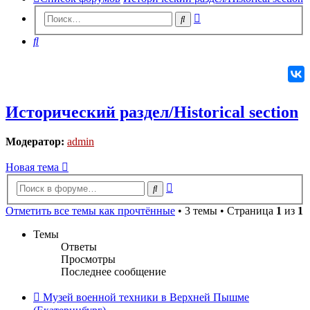
Расширенный
Поиск
поиск
Поиск
Исторический раздел/Historical section
Модератор:
admin
Новая
Н
о
в
а
я
т
е
м
а
тема
Расширенный
Поиск
поиск
Отметить все темы как прочтённые
• 3 темы • Страница
1
из
1
Темы
Ответы
Просмотры
Последнее сообщение
Музей военной техники в Верхней Пышме