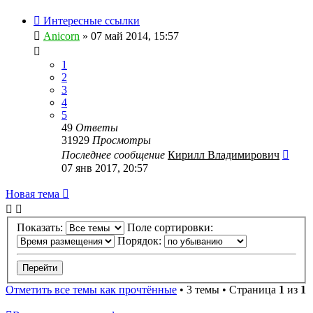
Интересные ссылки
Anicorn
» 07 май 2014, 15:57
1
2
3
4
5
49
Ответы
31929
Просмотры
Последнее сообщение
Кирилл Владимирович
07 янв 2017, 20:57
Новая
Н
о
в
а
я
т
е
м
а
тема
Показать:
Поле сортировки:
Порядок:
Отметить все темы как прочтённые
• 3 темы • Страница
1
из
1