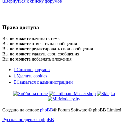
Вернуться к списку форумов
Права доступа
Вы
не можете
начинать темы
Вы
не можете
отвечать на сообщения
Вы
не можете
редактировать свои сообщения
Вы
не можете
удалять свои сообщения
Вы
не можете
добавлять вложения
Список форумов
Удалить cookies
Связаться
С
в
я
з
а
т
ь
с
я
с
а
д
м
и
н
и
с
т
р
а
ц
и
е
й
с
администрацией
Создано на основе
phpBB
® Forum Software © phpBB Limited
Русская поддержка phpBB