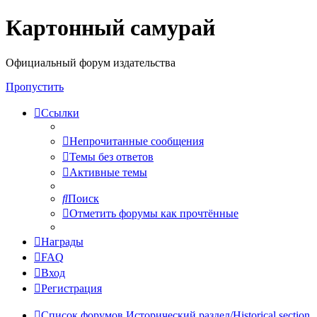
Картонный самурай
Регистрация
Официальный форум издательства
Пропустить
Ссылки
Непрочитанные сообщения
Темы без ответов
Активные темы
Поиск
Отметить форумы как прочтённые
Награды
FAQ
Вход
Р
е
г
и
с
т
р
а
ц
и
я
Список форумов
Исторический раздел/Historical section