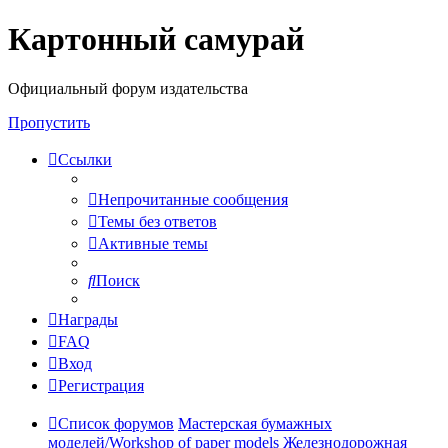
Картонный самурай
Регистрация
Официальный форум издательства
Пропустить
Ссылки
Непрочитанные сообщения
Темы без ответов
Активные темы
Поиск
Награды
FAQ
Вход
Р
е
г
и
с
т
р
а
ц
и
я
Список форумов
Мастерская бумажных
моделей/Workshop of paper models
Железнодорожная