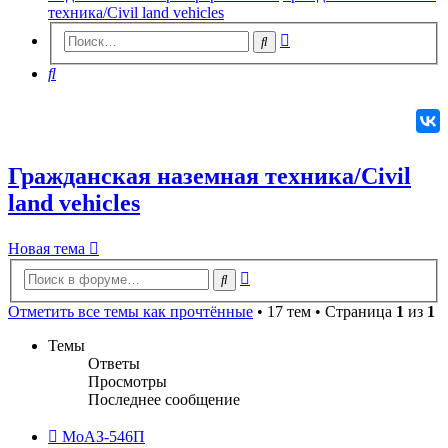
техника/Civil land vehicles
Расширенный
Поиск
поиск
Поиск
Гражданская наземная техника/Civil
land vehicles
Новая
Н
о
в
а
я
т
е
м
а
тема
Расширенный
Поиск
поиск
Отметить все темы как прочтённые
• 17 тем • Страница
1
из
1
Темы
Ответы
Просмотры
Последнее сообщение
МоАЗ-546П