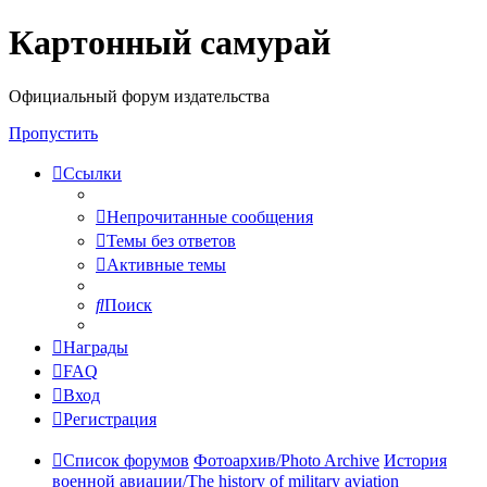
Картонный самурай
Регистрация
Официальный форум издательства
Пропустить
Ссылки
Непрочитанные сообщения
Темы без ответов
Активные темы
Поиск
Награды
FAQ
Вход
Р
е
г
и
с
т
р
а
ц
и
я
Список форумов
Фотоархив/Photo Archive
История
военной авиации/The history of military aviation