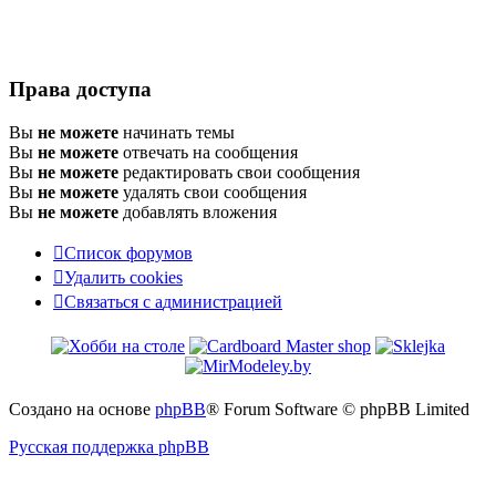
Права доступа
Вы
не можете
начинать темы
Вы
не можете
отвечать на сообщения
Вы
не можете
редактировать свои сообщения
Вы
не можете
удалять свои сообщения
Вы
не можете
добавлять вложения
Список форумов
Удалить cookies
Связаться
С
в
я
з
а
т
ь
с
я
с
а
д
м
и
н
и
с
т
р
а
ц
и
е
й
с
администрацией
Создано на основе
phpBB
® Forum Software © phpBB Limited
Русская поддержка phpBB