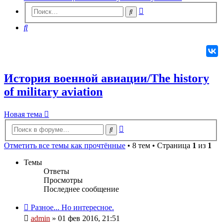
Расширенный
Поиск
поиск
Поиск
История военной авиации/The history
of military aviation
Новая
Н
о
в
а
я
т
е
м
а
тема
Расширенный
Поиск
поиск
Отметить все темы как прочтённые
• 8 тем • Страница
1
из
1
Темы
Ответы
Просмотры
Последнее сообщение
Разное... Но интересное.
admin
» 01 фев 2016, 21:51