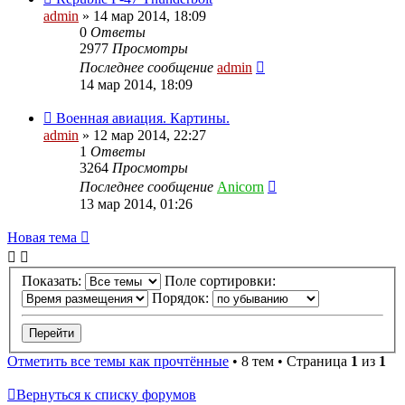
admin
» 14 мар 2014, 18:09
0
Ответы
2977
Просмотры
Последнее сообщение
admin
14 мар 2014, 18:09
Военная авиация. Картины.
admin
» 12 мар 2014, 22:27
1
Ответы
3264
Просмотры
Последнее сообщение
Anicorn
13 мар 2014, 01:26
Новая
Н
о
в
а
я
т
е
м
а
тема
Показать:
Поле сортировки:
Порядок:
Отметить все темы как прочтённые
• 8 тем • Страница
1
из
1
Вернуться к списку форумов