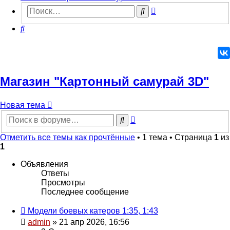
Расширенный
Поиск
поиск
Поиск
Магазин "Картонный самурай 3D"
Новая
Н
о
в
а
я
т
е
м
а
тема
Расширенный
Поиск
поиск
Отметить все темы как прочтённые
• 1 тема • Страница
1
из
1
Объявления
Ответы
Просмотры
Последнее сообщение
Модели боевых катеров 1:35, 1:43
admin
» 21 апр 2026, 16:56