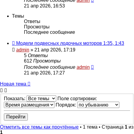
Последнее сообщение
admin
21 апр 2026, 16:53
Темы
Ответы
Просмотры
Последнее сообщение
Модели подвесных лодочных моторов 1:35, 1:43
admin
» 21 апр 2026, 17:19
5
Ответы
612
Просмотры
Последнее сообщение
admin
21 апр 2026, 17:27
Новая
Н
о
в
а
я
т
е
м
а
тема
Показать:
Поле сортировки:
Порядок:
Отметить все темы как прочтённые
• 1 тема • Страница
1
из
1