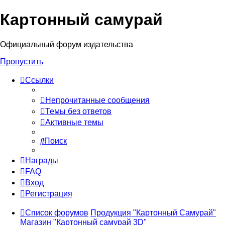
Картонный самурай
Регистрация
Официальный форум издательства
Пропустить
Ссылки
Непрочитанные сообщения
Темы без ответов
Активные темы
Поиск
Награды
FAQ
Вход
Р
е
г
и
с
т
р
а
ц
и
я
Список форумов
Продукция "Картонный Самурай"
Магазин "Картонный самурай 3D"