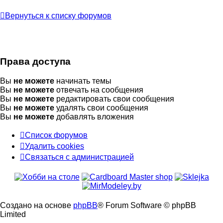
Вернуться к списку форумов
Права доступа
Вы
не можете
начинать темы
Вы
не можете
отвечать на сообщения
Вы
не можете
редактировать свои сообщения
Вы
не можете
удалять свои сообщения
Вы
не можете
добавлять вложения
Список форумов
Удалить cookies
Связаться
С
в
я
з
а
т
ь
с
я
с
а
д
м
и
н
и
с
т
р
а
ц
и
е
й
с
администрацией
Создано на основе
phpBB
® Forum Software © phpBB
Limited