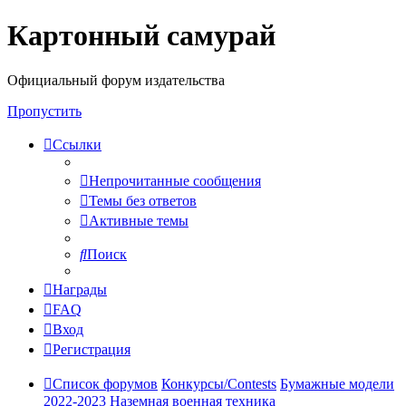
Картонный самурай
Регистрация
Официальный форум издательства
Пропустить
Ссылки
Непрочитанные сообщения
Темы без ответов
Активные темы
Поиск
Награды
FAQ
Вход
Р
е
г
и
с
т
р
а
ц
и
я
Список форумов
Конкурсы/Contests
Бумажные модели
2022-2023
Наземная военная техника