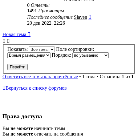
0
Ответы
1491
Просмотры
Последнее сообщение
Slaven
20 дек 2022, 22:26
Новая
Н
о
в
а
я
т
е
м
а
тема
Показать:
Поле сортировки:
Порядок:
Отметить все темы как прочтённые
• 1 тема • Страница
1
из
1
Вернуться к списку форумов
Права доступа
Вы
не можете
начинать темы
Вы
не можете
отвечать на сообщения