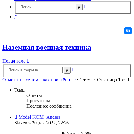
Расширенный
Поиск
поиск
Поиск
Наземная военная техника
Новая
Н
о
в
а
я
т
е
м
а
тема
Расширенный
Поиск
поиск
Отметить все темы как прочтённые
• 1 тема • Страница
1
из
1
Темы
Ответы
Просмотры
Последнее сообщение
Model-KOM -Anders
Slaven
» 20 дек 2022, 22:26
Рейтинг: 2.5%