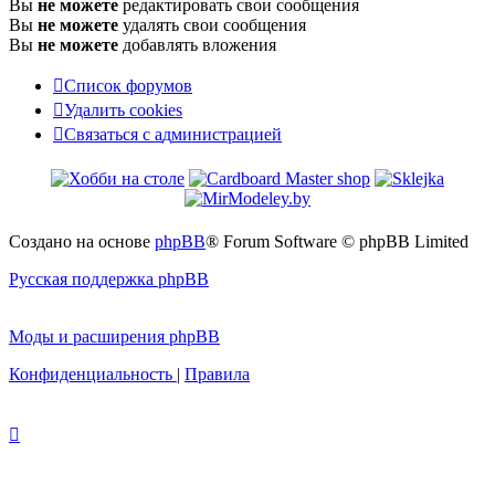
Вы
не можете
редактировать свои сообщения
Вы
не можете
удалять свои сообщения
Вы
не можете
добавлять вложения
Список форумов
Удалить cookies
Связаться
С
в
я
з
а
т
ь
с
я
с
а
д
м
и
н
и
с
т
р
а
ц
и
е
й
с
администрацией
Создано на основе
phpBB
® Forum Software © phpBB Limited
Русская поддержка phpBB
Моды и расширения phpBB
Конфиденциальность
|
Правила