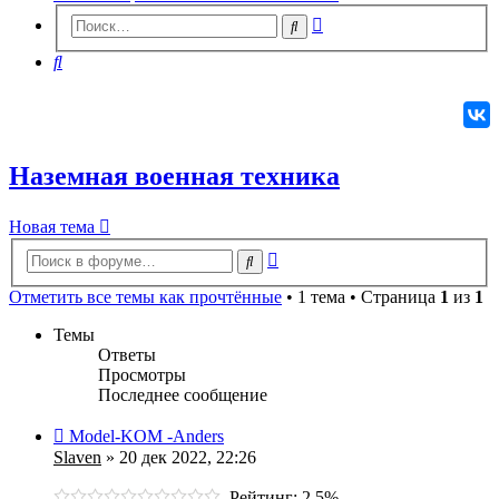
Расширенный
Поиск
поиск
Поиск
Наземная военная техника
Новая
Н
о
в
а
я
т
е
м
а
тема
Расширенный
Поиск
поиск
Отметить все темы как прочтённые
• 1 тема • Страница
1
из
1
Темы
Ответы
Просмотры
Последнее сообщение
Model-KOM -Anders
Slaven
» 20 дек 2022, 22:26
Рейтинг: 2.5%