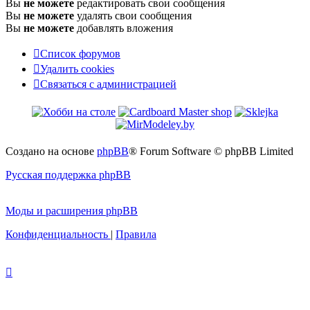
Вы
не можете
редактировать свои сообщения
Вы
не можете
удалять свои сообщения
Вы
не можете
добавлять вложения
Список форумов
Удалить cookies
Связаться
С
в
я
з
а
т
ь
с
я
с
а
д
м
и
н
и
с
т
р
а
ц
и
е
й
с
администрацией
Создано на основе
phpBB
® Forum Software © phpBB Limited
Русская поддержка phpBB
Моды и расширения phpBB
Конфиденциальность
|
Правила