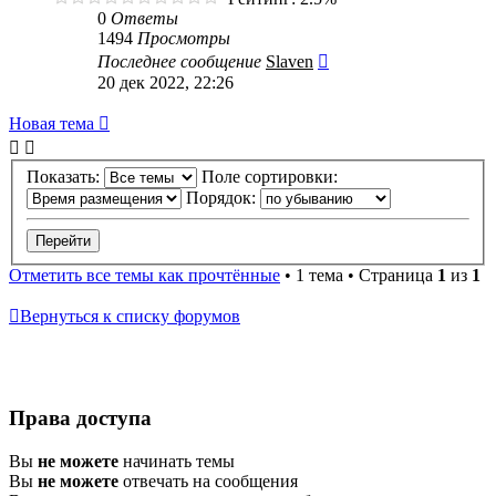
0
Ответы
1494
Просмотры
Последнее сообщение
Slaven
20 дек 2022, 22:26
Новая
Н
о
в
а
я
т
е
м
а
тема
Показать:
Поле сортировки:
Порядок:
Отметить все темы как прочтённые
• 1 тема • Страница
1
из
1
Вернуться к списку форумов
Права доступа
Вы
не можете
начинать темы
Вы
не можете
отвечать на сообщения