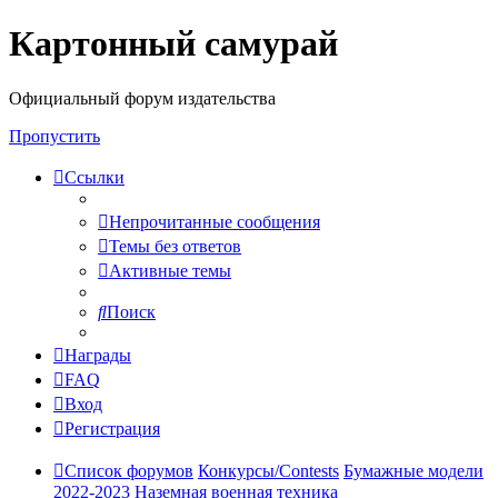
Картонный самурай
Регистрация
Официальный форум издательства
Пропустить
Ссылки
Непрочитанные сообщения
Темы без ответов
Активные темы
Поиск
Награды
FAQ
Вход
Р
е
г
и
с
т
р
а
ц
и
я
Список форумов
Конкурсы/Contests
Бумажные модели
2022-2023
Наземная военная техника