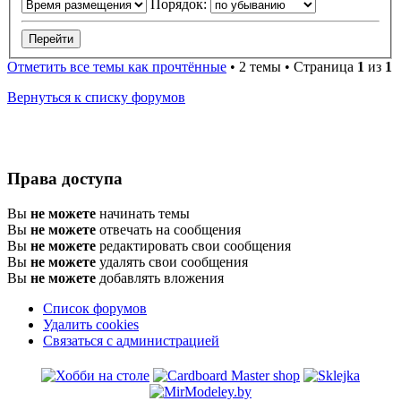
Порядок:
Отметить все темы как прочтённые
• 2 темы • Страница
1
из
1
Вернуться к списку форумов
Права доступа
Вы
не можете
начинать темы
Вы
не можете
отвечать на сообщения
Вы
не можете
редактировать свои сообщения
Вы
не можете
удалять свои сообщения
Вы
не можете
добавлять вложения
Список форумов
Удалить cookies
Связаться
С
в
я
з
а
т
ь
с
я
с
а
д
м
и
н
и
с
т
р
а
ц
и
е
й
с
администрацией