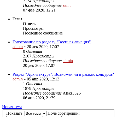
7174
Просмотры
Последнее сообщение
zenit
07 фев 2020, 12:21
Темы
Ответы
Просмотры
Последнее сообщение
Голосование по разделу "Военная авиация"
admin
» 20 дек 2020, 17:07
0
Ответы
2107
Просмотры
Последнее сообщение
admin
20 дек 2020, 17:07
Раздел "Архитектура". Возможен ли в рамках конкурса?
admin
» 05 апр 2020, 12:13
1
Ответы
1879
Просмотры
Последнее сообщение
Aleks3526
06 апр 2020, 21:39
Новая
Н
о
в
а
я
т
е
м
а
тема
Показать:
Поле сортировки: