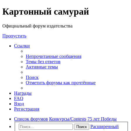
Регистрация
Картонный самурай
Официальный форум издательства
Пропустить
Ссылки
Непрочитанные сообщения
Темы без ответов
Активные темы
Поиск
Отметить форумы как прочтённые
Награды
FAQ
Вход
Р
е
г
и
с
т
р
а
ц
и
я
Список форумов
Конкурсы/Contests
75 лет Победы
Расширенный
Поиск