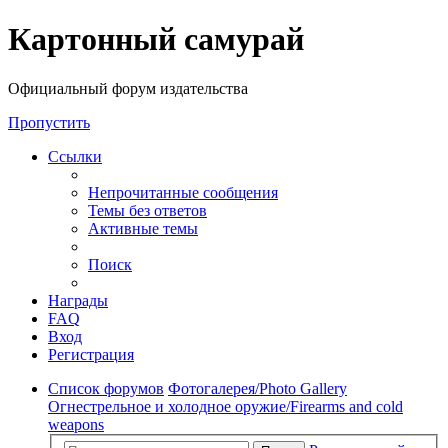
Регистрация
Картонный самурай
Официальный форум издательства
Пропустить
Ссылки
Непрочитанные сообщения
Темы без ответов
Активные темы
Поиск
Награды
FAQ
Вход
Р
е
г
и
с
т
р
а
ц
и
я
Список форумов
Фотогалерея/Photo Gallery
Огнестрельное и холодное оружие/Firearms and cold
weapons