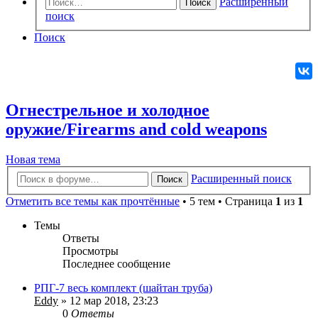
Расширенный
Поиск
поиск
Поиск
Огнестрельное и холодное
оружие/Firearms and cold weapons
Новая
Н
о
в
а
я
т
е
м
а
тема
Расширенный поиск
Поиск
Отметить все темы как прочтённые
• 5 тем • Страница
1
из
1
Темы
Ответы
Просмотры
Последнее сообщение
РПГ-7 весь комплект (шайтан труба)
Eddy
» 12 мар 2018, 23:23
0
Ответы