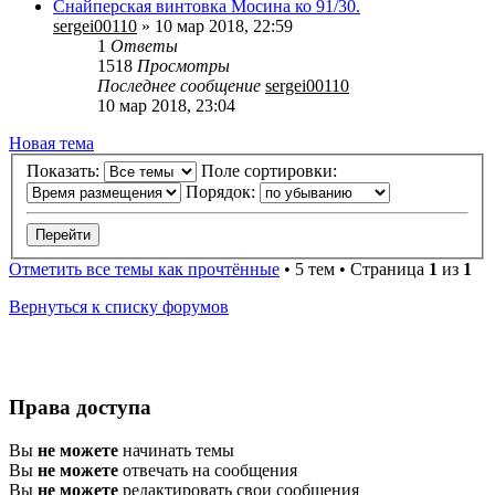
Снайперская винтовка Мосина ко 91/30.
sergei00110
» 10 мар 2018, 22:59
1
Ответы
1518
Просмотры
Последнее сообщение
sergei00110
10 мар 2018, 23:04
Новая
Н
о
в
а
я
т
е
м
а
тема
Показать:
Поле сортировки:
Порядок:
Отметить все темы как прочтённые
• 5 тем • Страница
1
из
1
Вернуться к списку форумов
Права доступа
Вы
не можете
начинать темы
Вы
не можете
отвечать на сообщения
Вы
не можете
редактировать свои сообщения