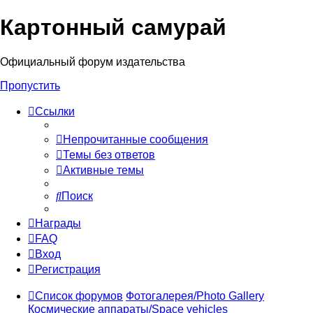
Картонный самурай
Регистрация
Официальный форум издательства
Пропустить
Ссылки
Непрочитанные сообщения
Темы без ответов
Активные темы
Поиск
Награды
FAQ
Вход
Р
е
г
и
с
т
р
а
ц
и
я
Список форумов
Фотогалерея/Photo Gallery
Космические аппараты/Space vehicles