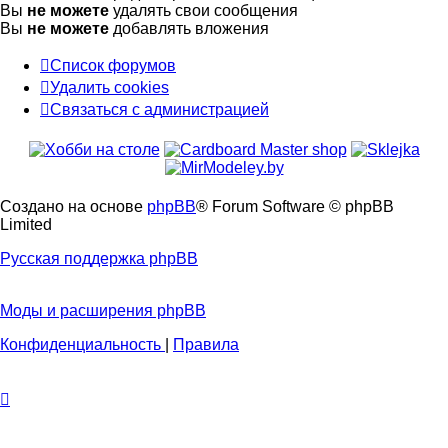
Вы
не можете
удалять свои сообщения
Вы
не можете
добавлять вложения
Список форумов
Удалить cookies
Связаться
С
в
я
з
а
т
ь
с
я
с
а
д
м
и
н
и
с
т
р
а
ц
и
е
й
с
администрацией
Создано на основе
phpBB
® Forum Software © phpBB
Limited
Русская поддержка phpBB
Моды и расширения phpBB
Конфиденциальность
|
Правила