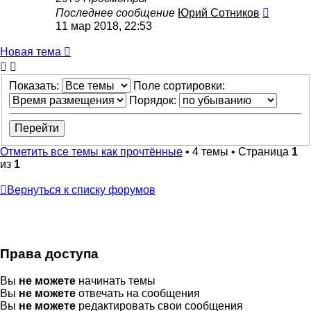
Последнее сообщение
Юрий Сотников
11 мар 2018, 22:53
Новая
Н
о
в
а
я
т
е
м
а
тема
Показать:
Поле сортировки:
Порядок:
Отметить все темы как прочтённые
• 4 темы • Страница
1
из
1
Вернуться к списку форумов
Права доступа
Вы
не можете
начинать темы
Вы
не можете
отвечать на сообщения
Вы
не можете
редактировать свои сообщения