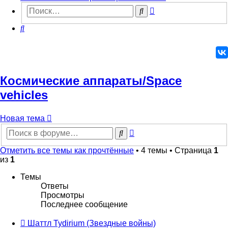
Расширенный
Поиск
поиск
Поиск
Космические аппараты/Space
vehicles
Новая
Н
о
в
а
я
т
е
м
а
тема
Расширенный
Поиск
поиск
Отметить все темы как прочтённые
• 4 темы • Страница
1
из
1
Темы
Ответы
Просмотры
Последнее сообщение
Шаттл Tydirium (Звездные войны)