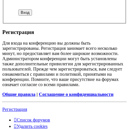
Р
е
г
и
с
т
р
а
ц
и
я
Для входа на конференцию вы должны быть
зарегистрированы. Регистрация занимает всего несколько
минут, но предоставляет вам более широкие возможности.
Администратором конференции могут быть установлены
также дополнительные привилегии для зарегистрированных
пользователей. Прежде чем зарегистрироваться, вам следует
ознакомиться с правилами и политикой, принятыми на
конференции. Помните, что ваше присутствие на форумах
означает согласие со всеми правилами.
Общие правила
|
Соглашение о конфиденциальности
Р
е
г
и
с
т
р
а
ц
и
я
Список форумов
Удалить cookies