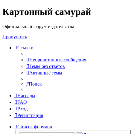
Картонный самурай
Регистрация
Официальный форум издательства
Пропустить
Ссылки
Непрочитанные сообщения
Темы без ответов
Активные темы
Поиск
Награды
FAQ
Вход
Р
е
г
и
с
т
р
а
ц
и
я
Список форумов