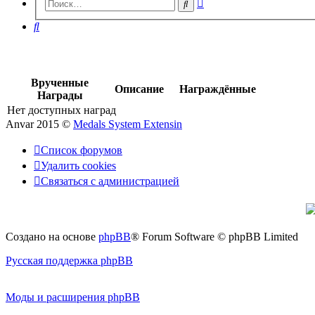
Расширенный
Поиск
поиск
Поиск
Врученные
Описание
Награждённые
Награды
Нет доступных наград
Anvar 2015 ©
Medals System Extensin
Список форумов
Удалить cookies
Связаться
С
в
я
з
а
т
ь
с
я
с
а
д
м
и
н
и
с
т
р
а
ц
и
е
й
с
администрацией
Создано на основе
phpBB
® Forum Software © phpBB Limited
Русская поддержка phpBB
Моды и расширения phpBB