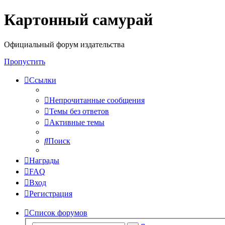
Картонный самурай
Регистрация
Официальный форум издательства
Пропустить
Ссылки
Непрочитанные сообщения
Темы без ответов
Активные темы
Поиск
Награды
FAQ
Вход
Р
е
г
и
с
т
р
а
ц
и
я
Список форумов