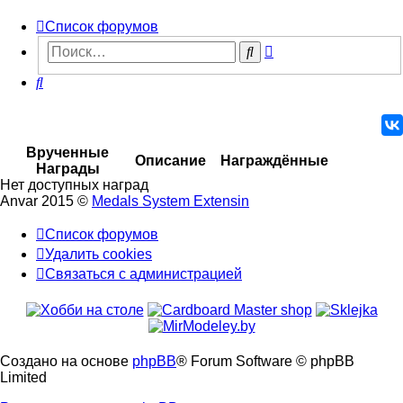
Список форумов
Расширенный
Поиск
поиск
Поиск
Врученные
Описание
Награждённые
Награды
Нет доступных наград
Anvar 2015 ©
Medals System Extensin
Список форумов
Удалить cookies
Связаться
С
в
я
з
а
т
ь
с
я
с
а
д
м
и
н
и
с
т
р
а
ц
и
е
й
с
администрацией
Создано на основе
phpBB
® Forum Software © phpBB
Limited