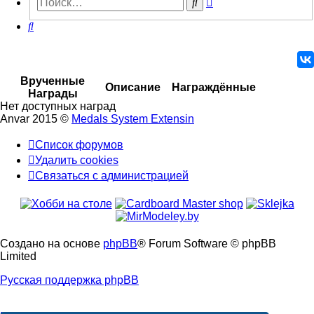
Поиск
поиск
Поиск
Врученные
Описание
Награждённые
Награды
Нет доступных наград
Anvar 2015 ©
Medals System Extensin
Список форумов
Удалить cookies
Связаться
С
в
я
з
а
т
ь
с
я
с
а
д
м
и
н
и
с
т
р
а
ц
и
е
й
с
администрацией
Создано на основе
phpBB
® Forum Software © phpBB
Limited
Русская поддержка phpBB