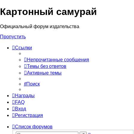
Картонный самурай
Регистрация
Официальный форум издательства
Пропустить
Ссылки
Непрочитанные сообщения
Темы без ответов
Активные темы
Поиск
Награды
FAQ
Вход
Р
е
г
и
с
т
р
а
ц
и
я
Список форумов
Расширенный