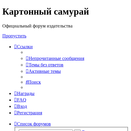
Картонный самурай
Регистрация
Официальный форум издательства
Пропустить
Ссылки
Непрочитанные сообщения
Темы без ответов
Активные темы
Поиск
Награды
FAQ
Вход
Р
е
г
и
с
т
р
а
ц
и
я
Список форумов