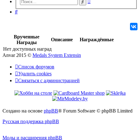
Расширенный
Поиск
поиск
Поиск
Врученные
Описание
Награждённые
Награды
Нет доступных наград
Anvar 2015 ©
Medals System Extensin
Список форумов
Удалить cookies
Связаться
С
в
я
з
а
т
ь
с
я
с
а
д
м
и
н
и
с
т
р
а
ц
и
е
й
с
администрацией
Создано на основе
phpBB
® Forum Software © phpBB Limited
Русская поддержка phpBB
Моды и расширения phpBB