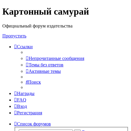
Картонный самурай
Регистрация
Официальный форум издательства
Пропустить
Ссылки
Непрочитанные сообщения
Темы без ответов
Активные темы
Поиск
Награды
FAQ
Вход
Р
е
г
и
с
т
р
а
ц
и
я
Список форумов