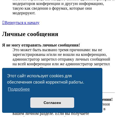
модераторов конференции и другую информацию,
такую как сведения о форумах, которые они
модерируют.
Вернуться к началу
Личные сообщения
Я не могу отправить личные сообщения!
Это может быть вызвано тремя причинами: вы не
зарегистрированы и/или не вошли на конференцию,
администратор запретил отправку личных сообщений
на всей конференции или же администратор запретил
это вам лично. Свяжитесь с администратором
конференции для получения дополнительной
Этот сайт использует cookies для
информации.
обеспечения своей корректной работы.
Вернуться к началу
Подробнее
Я постоянно получаю нежелательные личные сообщения!
Согласен
Вы можете автоматически удалять личные сообщения
пользователей, используя правила для сообщений в
вашем личном разделе. Если вы получаете