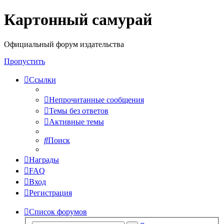
Картонный самурай
Регистрация
Официальный форум издательства
Пропустить
Ссылки
Непрочитанные сообщения
Темы без ответов
Активные темы
Поиск
Награды
FAQ
Вход
Р
е
г
и
с
т
р
а
ц
и
я
Список форумов