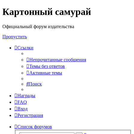
Картонный самурай
Регистрация
Официальный форум издательства
Пропустить
Ссылки
Непрочитанные сообщения
Темы без ответов
Активные темы
Поиск
Награды
FAQ
Вход
Р
е
г
и
с
т
р
а
ц
и
я
Список форумов